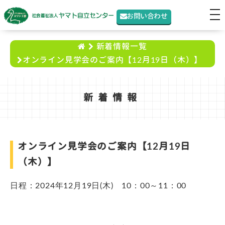
t
お問い合わせ
o
g
新着情報一覧
g
オンライン見学会のご案内【12月19日（木）】
l
e
n
新着情報
a
v
i
オンライン見学会のご案内【12月19日
g
（木）】
a
t
日程：2024年12月19日(木) 10：00～11：00
i
o
n