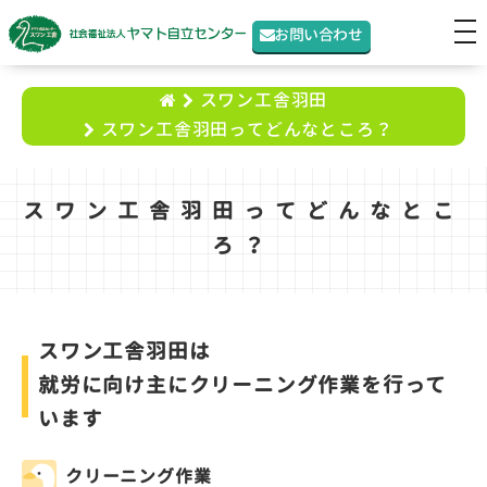
t
お問い合わせ
o
g
スワン工舎羽田
g
スワン工舎羽田ってどんなところ？
l
e
n
スワン工舎羽田ってどんなとこ
a
ろ？
v
i
g
スワン工舎羽田は
a
就労に向け主にクリーニング作業を行って
t
i
います
o
n
クリーニング作業