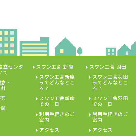
自立センタ
スワン工舎 新座
スワン工舎 羽田
いて
スワン工舎新座
スワン工舎羽田
理念・
ってどんなとこ
ってどんなとこ
方針
ろ？
ろ？
概要
スワン工舎新座
スワン工舎羽田
での一日
での一日
公開
利用手続きのご
利用手続きのご
案内
案内
アクセス
アクセス