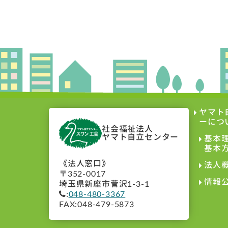
ヤマト
ーにつ
社会福祉法人
ヤマト自立センター
基本
基本
《法人窓口》
法人
〒352-0017
情報
埼玉県新座市菅沢1-3-1
:
048-480-3367
FAX:048-479-5873