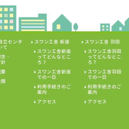
自立センタ
スワン工舎 新座
スワン工舎 羽田
いて
スワン工舎新座
スワン工舎羽田
理念・
ってどんなとこ
ってどんなとこ
方針
ろ？
ろ？
概要
スワン工舎新座
スワン工舎羽田
での一日
での一日
公開
利用手続きのご
利用手続きのご
案内
案内
アクセス
アクセス