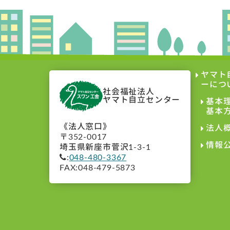
ヤマト
ーにつ
社会福祉法人
ヤマト自立センター
基本
基本
《法人窓口》
法人
〒352-0017
情報
埼玉県新座市菅沢1-3-1
:
048-480-3367
FAX:048-479-5873